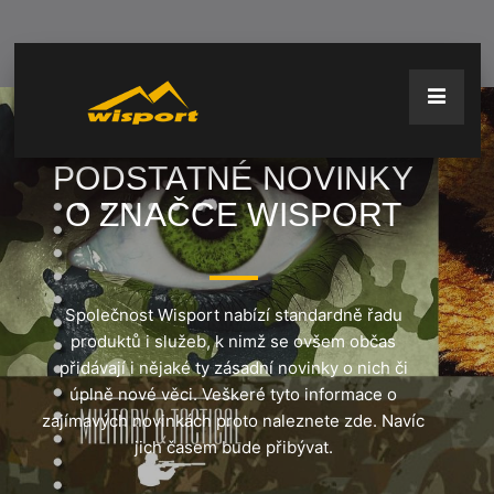
PODSTATNÉ NOVINKY
O ZNAČCE WISPORT
Společnost Wisport nabízí standardně řadu
produktů i služeb, k nimž se ovšem občas
přidávají i nějaké ty zásadní novinky o nich či
úplně nové věci. Veškeré tyto informace o
zajímavých novinkách proto naleznete zde. Navíc
jich časem bude přibývat.