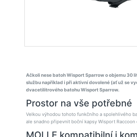
Ačkoli nese batoh Wisport Sparrow o objemu 30 lit
službu například i při aktivní dovolené (ať už se v
dvacetilitrového batohu Wisport Sparrow.
Prostor na vše potřebné
Velkou výhodou tohoto funkčního a spolehlivého ba
ale snadno připevnit boční kapsy Wisport Raccoon 
MOLLE kompatibilní i ko