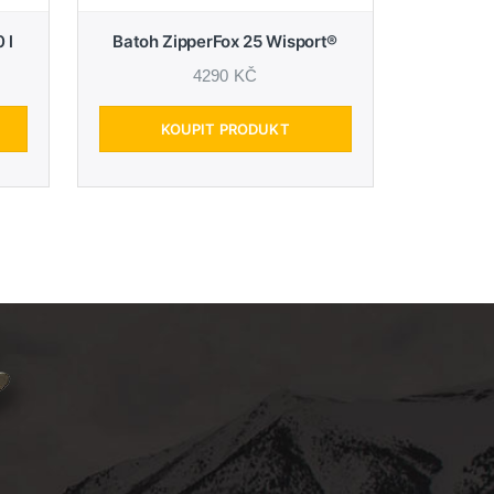
 l
Batoh ZipperFox 25 Wisport®
4290 KČ
KOUPIT PRODUKT