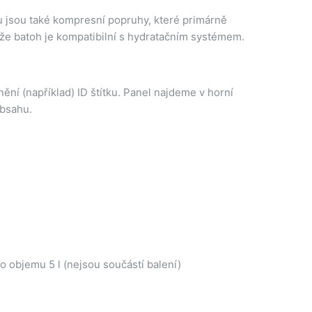
u jsou také kompresní popruhy, které primárně
t, že batoh je kompatibilní s hydratačním systémem.
ní (například) ID štítku. Panel najdeme v horní
obsahu.
 objemu 5 l (nejsou součástí balení)