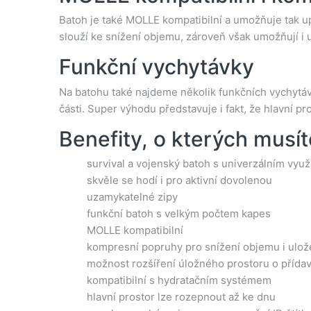
Batoh je také MOLLE kompatibilní a umožňuje tak u
slouží ke snížení objemu, zároveň však umožňují i u
Funkční vychytávky
Na batohu také najdeme několik funkčních vychytáve
části. Super výhodu představuje i fakt, že hlavní p
Benefity, o kterých musít
survival a vojenský batoh s univerzálním využ
skvěle se hodí i pro aktivní dovolenou
uzamykatelné zipy
funkční batoh s velkým počtem kapes
MOLLE kompatibilní
kompresní popruhy pro snížení objemu i ulože
možnost rozšíření úložného prostoru o přída
kompatibilní s hydratačním systémem
hlavní prostor lze rozepnout až ke dnu