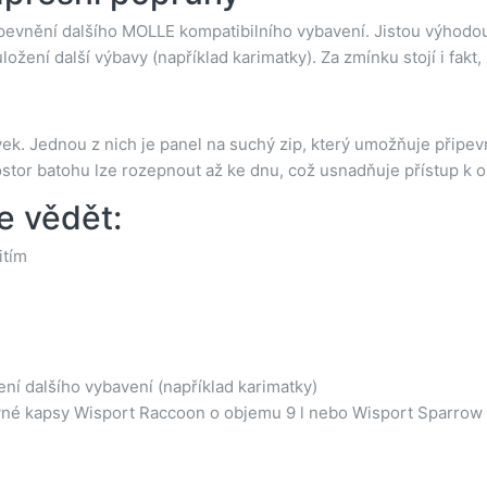
pevnění dalšího MOLLE kompatibilního vybavení. Jistou výhodo
ložení další výbavy (například karimatky). Za zmínku stojí i fak
k. Jednou z nich je panel na suchý zip, který umožňuje připevně
rostor batohu lze rozepnout až ke dnu, což usnadňuje přístup k 
e vědět:
itím
ní dalšího vybavení (například karimatky)
vné kapsy Wisport Raccoon o objemu 9 l nebo Wisport Sparrow o