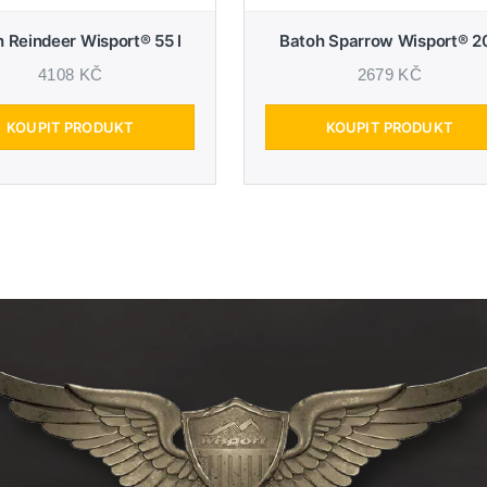
 Reindeer Wisport® 55 l
Batoh Sparrow Wisport® 20
4108 KČ
2679 KČ
KOUPIT PRODUKT
KOUPIT PRODUKT