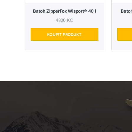
Batoh ZipperFox Wisport® 40 l
Batoh
4890 KČ
KOUPIT PRODUKT