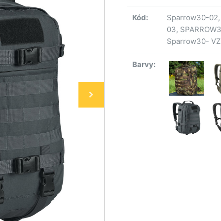
Kód:
Sparrow30-02,
03, SPARROW30
Sparrow30- VZ
Barvy: