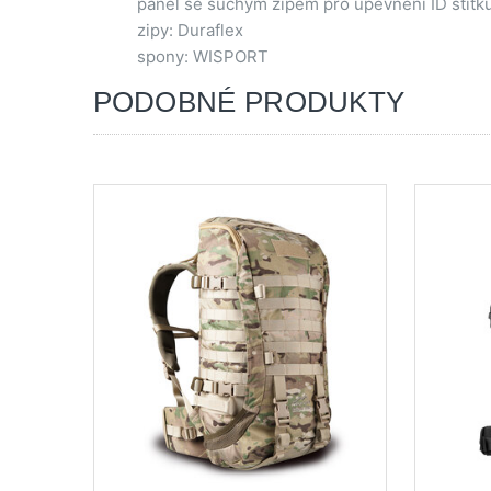
panel se suchým zipem pro upevnění ID štítk
zipy: Duraflex
spony: WISPORT
PODOBNÉ PRODUKTY