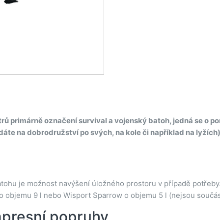
rů primárně označení survival a vojenský batoh, jedná se o p
ydáte na dobrodružství po svých, na kole či například na lyžích
tohu je možnost navýšení úložného prostoru v případě potřeby. 
o objemu 9 l nebo Wisport Sparrow o objemu 5 l (nejsou součást
mpresní popruhy