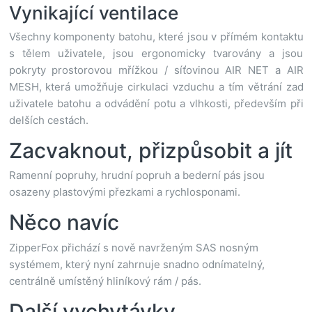
Vynikající ventilace
Všechny komponenty batohu, které jsou v přímém kontaktu
s tělem uživatele, jsou ergonomicky tvarovány a jsou
pokryty prostorovou mřížkou / síťovinou AIR NET a AIR
MESH, která umožňuje cirkulaci vzduchu a tím větrání zad
uživatele batohu a odvádění potu a vlhkosti, především při
delších cestách.
Zacvaknout, přizpůsobit a jít
Ramenní popruhy, hrudní popruh a bederní pás jsou
osazeny plastovými přezkami a rychlosponami.
Něco navíc
ZipperFox přichází s nově navrženým SAS nosným
systémem, který nyní zahrnuje snadno odnímatelný,
centrálně umístěný hliníkový rám / pás.
Další vychytávky