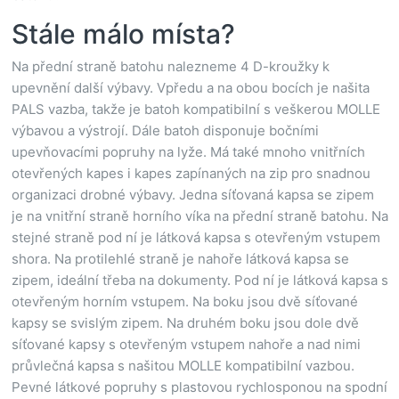
Stále málo místa?
Na přední straně batohu nalezneme 4 D-kroužky k
upevnění další výbavy. Vpředu a na obou bocích je našita
PALS vazba, takže je batoh kompatibilní s veškerou MOLLE
výbavou a výstrojí. Dále batoh disponuje bočními
upevňovacími popruhy na lyže. Má také mnoho vnitřních
otevřených kapes i kapes zapínaných na zip pro snadnou
organizaci drobné výbavy. Jedna síťovaná kapsa se zipem
je na vnitřní straně horního víka na přední straně batohu. Na
stejné straně pod ní je látková kapsa s otevřeným vstupem
shora. Na protilehlé straně je nahoře látková kapsa se
zipem, ideální třeba na dokumenty. Pod ní je látková kapsa s
otevřeným horním vstupem. Na boku jsou dvě síťované
kapsy se svislým zipem. Na druhém boku jsou dole dvě
síťované kapsy s otevřeným vstupem nahoře a nad nimi
průvlečná kapsa s našitou MOLLE kompatibilní vazbou.
Pevné látkové popruhy s plastovou rychlosponou na spodní