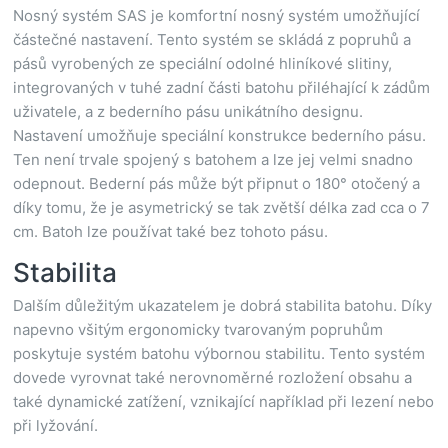
Nosný systém SAS je komfortní nosný systém umožňující
částečné nastavení. Tento systém se skládá z popruhů a
pásů vyrobených ze speciální odolné hliníkové slitiny,
integrovaných v tuhé zadní části batohu přiléhající k zádům
uživatele, a z bederního pásu unikátního designu.
Nastavení umožňuje speciální konstrukce bederního pásu.
Ten není trvale spojený s batohem a lze jej velmi snadno
odepnout. Bederní pás může být připnut o 180° otočený a
díky tomu, že je asymetrický se tak zvětší délka zad cca o 7
cm. Batoh lze používat také bez tohoto pásu.
Stabilita
Dalším důležitým ukazatelem je dobrá stabilita batohu. Díky
napevno všitým ergonomicky tvarovaným popruhům
poskytuje systém batohu výbornou stabilitu. Tento systém
dovede vyrovnat také nerovnoměrné rozložení obsahu a
také dynamické zatížení, vznikající například při lezení nebo
při lyžování.