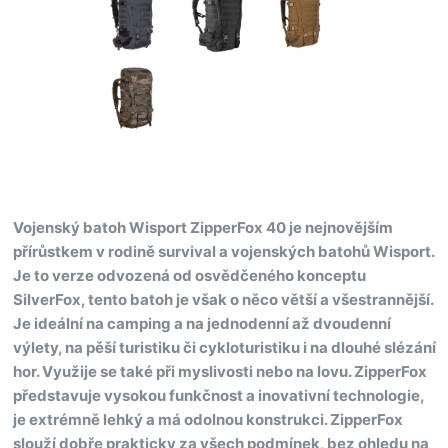
Vojenský batoh Wisport ZipperFox 40 je nejnovějším
přírůstkem v rodině survival a vojenských batohů Wisport.
Je to verze odvozená od osvědčeného konceptu
SilverFox, tento batoh je však o něco větší a všestrannější.
Je ideální na camping a na jednodenní až dvoudenní
výlety, na pěší turistiku či cykloturistiku i na dlouhé slézání
hor. Využije se také při myslivosti nebo na lovu. ZipperFox
představuje vysokou funkčnost a inovativní technologie,
je extrémně lehký a má odolnou konstrukci. ZipperFox
slouží dobře prakticky za všech podmínek, bez ohledu na