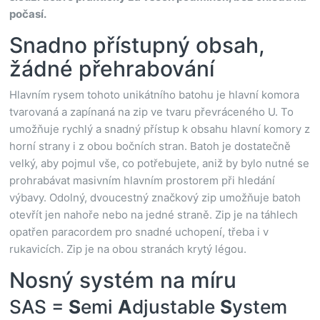
počasí.
Snadno přístupný obsah,
žádné přehrabování
Hlavním rysem tohoto unikátního batohu je hlavní komora
tvarovaná a zapínaná na zip ve tvaru převráceného U. To
umožňuje rychlý a snadný přístup k obsahu hlavní komory z
horní strany i z obou bočních stran. Batoh je dostatečně
velký, aby pojmul vše, co potřebujete, aniž by bylo nutné se
prohrabávat masivním hlavním prostorem při hledání
výbavy. Odolný, dvoucestný značkový zip umožňuje batoh
otevřít jen nahoře nebo na jedné straně. Zip je na táhlech
opatřen paracordem pro snadné uchopení, třeba i v
rukavicích. Zip je na obou stranách krytý légou.
Nosný systém na míru
SAS =
S
emi
A
djustable
S
ystem