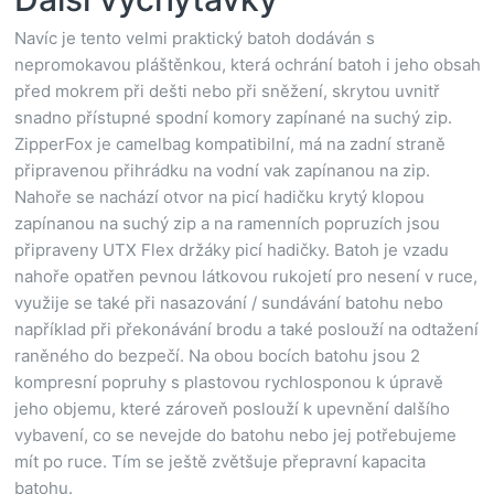
Navíc je tento velmi praktický batoh dodáván s
nepromokavou pláštěnkou, která ochrání batoh i jeho obsah
před mokrem při dešti nebo při sněžení, skrytou uvnitř
snadno přístupné spodní komory zapínané na suchý zip.
ZipperFox je camelbag kompatibilní, má na zadní straně
připravenou přihrádku na vodní vak zapínanou na zip.
Nahoře se nachází otvor na picí hadičku krytý klopou
zapínanou na suchý zip a na ramenních popruzích jsou
připraveny UTX Flex držáky picí hadičky. Batoh je vzadu
nahoře opatřen pevnou látkovou rukojetí pro nesení v ruce,
využije se také při nasazování / sundávání batohu nebo
například při překonávání brodu a také poslouží na odtažení
raněného do bezpečí. Na obou bocích batohu jsou 2
kompresní popruhy s plastovou rychlosponou k úpravě
jeho objemu, které zároveň poslouží k upevnění dalšího
vybavení, co se nevejde do batohu nebo jej potřebujeme
mít po ruce. Tím se ještě zvětšuje přepravní kapacita
batohu.