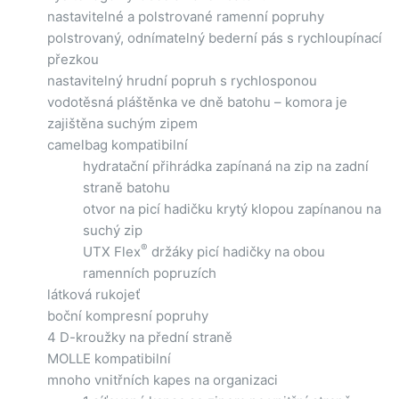
nastavitelné a polstrované ramenní popruhy
polstrovaný, odnímatelný bederní pás s rychloupínací
přezkou
nastavitelný hrudní popruh s rychlosponou
vodotěsná pláštěnka ve dně batohu – komora je
zajištěna suchým zipem
camelbag kompatibilní
hydratační přihrádka zapínaná na zip na zadní
straně batohu
otvor na picí hadičku krytý klopou zapínanou na
suchý zip
®
UTX Flex
držáky picí hadičky na obou
ramenních popruzích
látková rukojeť
boční kompresní popruhy
4 D-kroužky na přední straně
MOLLE kompatibilní
mnoho vnitřních kapes na organizaci