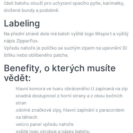
části batohu slouží pro uchycení spacího pytle, karimatky,
složené bundy a podobně.
Labeling
Na přední straně dole má batoh vyšité logo Wisport a vyšitý
nápis ZipperFox.
Vpředu nahoře je políčko se suchým zipem na upevnění ID
štítku nebo oblíbeného patche.
Benefity, o kterých musíte
vědět:
hlavní komora ve tvaru obráceného U zapínaná na zip
snadná dostupnost z horní strany a z obou bočních
stran
odolné značkové zipy, hlavní zapínání s paracordem
na táhlech
velcro panel vpředu nahoře
vyšité logo výrobce a název batohu